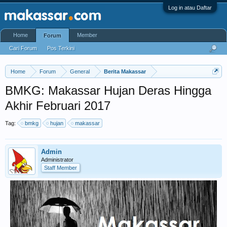
Log in atau Daftar
Home
Member
Forum
Cari Forum
Pos Terkini
Home
Forum
General
Berita Makassar
BMKG: Makassar Hujan Deras Hingga
Akhir Februari 2017
Tag:
bmkg
hujan
makassar
Admin
Administrator
Staff Member