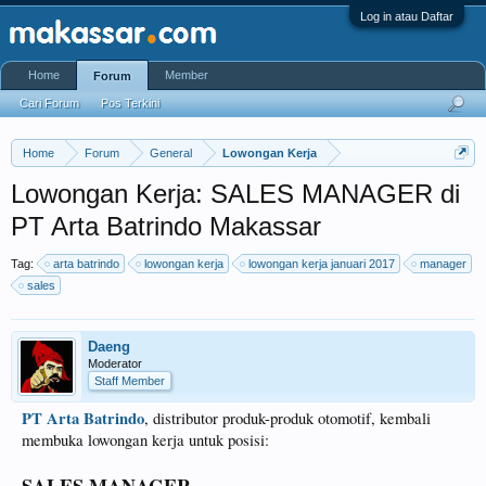
Log in atau Daftar
Home
Member
Forum
Cari Forum
Pos Terkini
Home
Forum
General
Lowongan Kerja
Lowongan Kerja: SALES MANAGER di
PT Arta Batrindo Makassar
Tag:
arta batrindo
lowongan kerja
lowongan kerja januari 2017
manager
sales
Daeng
Moderator
Staff Member
PT Arta Batrindo
, distributor produk-produk otomotif, kembali
membuka lowongan kerja untuk posisi: