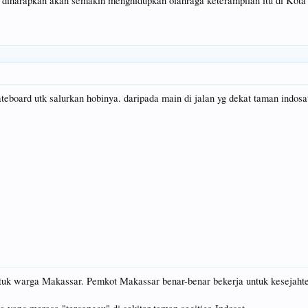
 diharapkan akan semakin menghidupkan olahraga keterampilan itu di Kot
kateboard utk salurkan hobinya. daripada main di jalan yg dekat taman ind
ntuk warga Makassar. Pemkot Makassar benar-benar bekerja untuk kesejahter