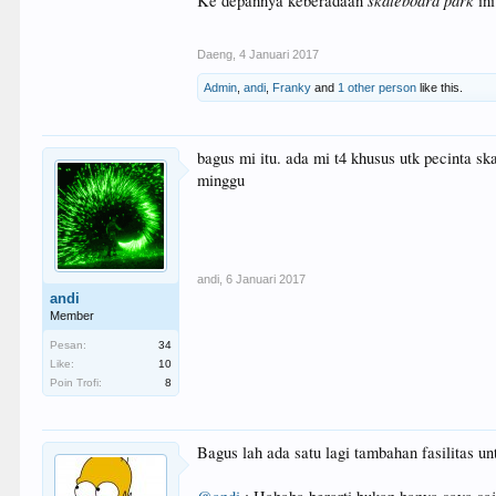
skateboard park
Ke depannya keberadaan
ini
Daeng
,
4 Januari 2017
Admin
,
andi
,
Franky
and
1 other person
like this.
bagus mi itu. ada mi t4 khusus utk pecinta s
minggu
andi
,
6 Januari 2017
andi
Member
Pesan:
34
Like:
10
Poin Trofi:
8
Bagus lah ada satu lagi tambahan fasilitas u