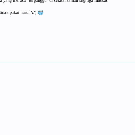
a yang merasa "terganggu" di sekitar taman segitiga Indosat.
idak pakai huruf 'c')