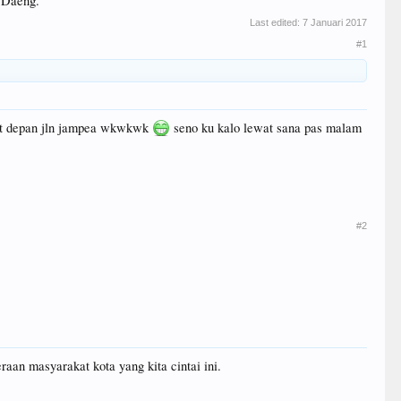
a Daeng.
Last edited:
7 Januari 2017
#1
osat depan jln jampea wkwkwk
seno ku kalo lewat sana pas malam
#2
aan masyarakat kota yang kita cintai ini.