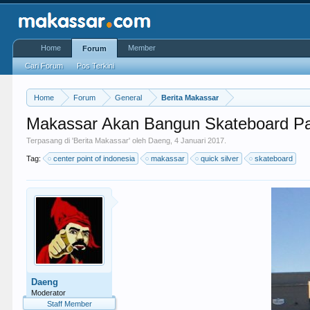
Home
Member
Forum
Cari Forum
Pos Terkini
Home
Forum
General
Berita Makassar
Makassar Akan Bangun Skateboard Park
Terpasang di '
Berita Makassar
' oleh
Daeng
,
4 Januari 2017
.
Tag:
center point of indonesia
makassar
quick silver
skateboard
Daeng
Moderator
Staff Member