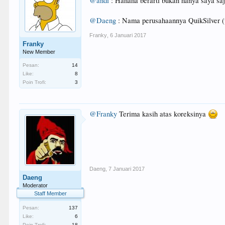
@andi
: Hahaha berarti bukan hanya saya saj
@Daeng
: Nama perusahaannya QuikSilver (t
Franky
,
6 Januari 2017
Franky
New Member
Pesan:
14
Like:
8
Poin Trofi:
3
@Franky
Terima kasih atas koreksinya
Daeng
,
7 Januari 2017
Daeng
Moderator
Staff Member
Pesan:
137
Like:
6
Poin Trofi:
18