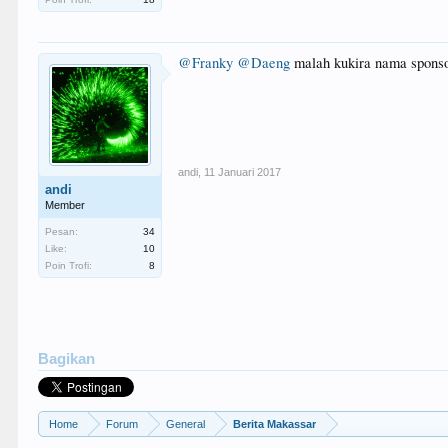
@Franky
@Daeng
malah kukira nama spons
andi
,
11 Januari 2017
andi
Member
Pesan:
34
Like:
10
Poin Trofi:
8
Bagikan
Home
Forum
General
Berita Makassar