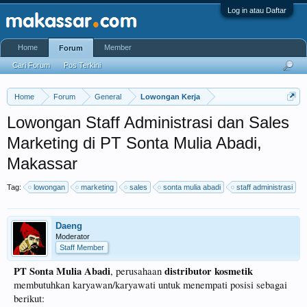
Log in atau Daftar
Home
Member
Forum
Cari Forum
Pos Terkini
Home
Forum
General
Lowongan Kerja
Lowongan Staff Administrasi dan Sales
Marketing di PT Sonta Mulia Abadi,
Makassar
Tag:
lowongan
marketing
sales
sonta mulia abadi
staff administrasi
Daeng
Moderator
Staff Member
PT Sonta Mulia Abadi
distributor kosmetik
, perusahaan
membutuhkan karyawan/karyawati untuk menempati posisi sebagai
berikut: