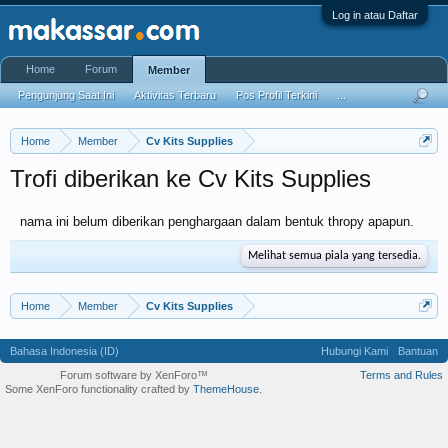
Log in atau Daftar
Home
Forum
Member
Pengunjung Saat Ini
Aktivitas Terbaru
Pos Profil Terkini
...
Home
Member
Cv Kits Supplies
Trofi diberikan ke Cv Kits Supplies
nama ini belum diberikan penghargaan dalam bentuk thropy apapun.
Melihat semua piala yang tersedia.
Home
Member
Cv Kits Supplies
Bahasa Indonesia (ID)
Hubungi Kami
Bantuan
Forum software by XenForo™
Terms and Rules
Some XenForo functionality crafted by
ThemeHouse
.