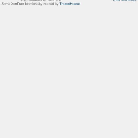
Some XenForo functionality crafted by
ThemeHouse
.