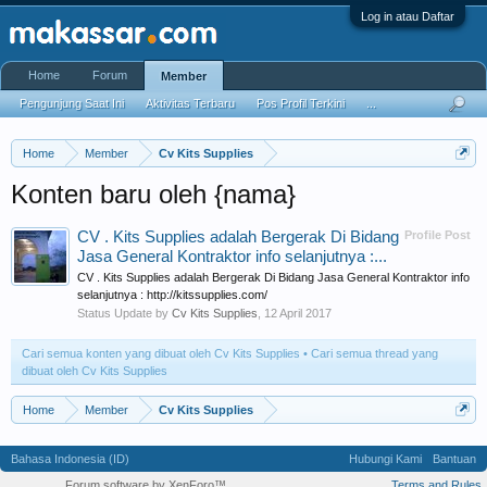
Log in atau Daftar
Home
Forum
Member
Pengunjung Saat Ini
Aktivitas Terbaru
Pos Profil Terkini
...
Home
Member
Cv Kits Supplies
Konten baru oleh {nama}
CV . Kits Supplies adalah Bergerak Di Bidang
Profile Post
Jasa General Kontraktor info selanjutnya :...
CV . Kits Supplies adalah Bergerak Di Bidang Jasa General Kontraktor info
selanjutnya : http://kitssupplies.com/
Status Update by
Cv Kits Supplies
,
12 April 2017
Cari semua konten yang dibuat oleh Cv Kits Supplies
Cari semua thread yang
dibuat oleh Cv Kits Supplies
Home
Member
Cv Kits Supplies
Bahasa Indonesia (ID)
Hubungi Kami
Bantuan
Forum software by XenForo™
Terms and Rules