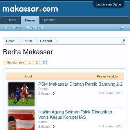
Log in atau Daftar
Home
Member
Forum
Cari Forum
Pos Terkini
Home
Forum
General
Berita Makassar
< Sebelumnya
1
2
3
Judul
Pesan Terakhir ↓
PSM Makassar Ditahan Persib Bandung 2-2
Daeng
29 Oktober 2016
Balasan:
0
Hakim Agung Salman Tolak Ringankan
Vonis Kasus Korupsi IAS
Admin
25 Oktober 2016
Balasan:
0