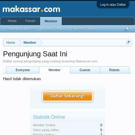
Log in atau Daftar
Home
Forum
Member
Pengunjung Saat Ini
Aktivitas Terbaru
Pos Profil Terkini
...
Home
Member
Pengunjung Saat Ini
Daftar semua pengunjung yang sedang browsing Makassar.com
Everyone
Member
Guests
Robots
Hasil tidak ditemukan.
Daftar Sekarang!
Statistik Online
Member Online:
0
Tamu yang online:
5
Robots Online:
2