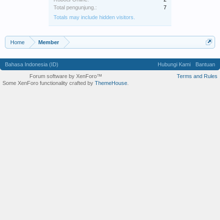
Total pengunjung.:
7
Totals may include hidden visitors.
Home
Member
Bahasa Indonesia (ID)
Hubungi Kami
Bantuan
Forum software by XenForo™
Terms and Rules
Some XenForo functionality crafted by
ThemeHouse
.