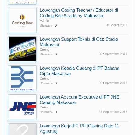
Lowongan Coding Teacher / Educator di
Coding Bee Academy Makassar
Admin
31 Maret 2022
Balasan:
0
Lowongan Support Teknis di Cez Studio
Makassar
Daeng
26 September 2017
Balasan:
0
Lowongan Kepala Gudang di PT Bahana
Cipta Makassar
Daeng
26 September 2017
Balasan:
0
Lowongan Account Executive di PT JNE
Cabang Makassar
Daeng
25 September 2017
Balasan:
0
Lowongan Kerja PT. PII [Closing Date 11
Agustus]