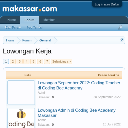
Log in atau Daftar
Home
Member
Forum
Cari Forum
Pos Terkini
Home
Forum
General
Lowongan Kerja
1
2
3
4
5
6
7
Selanjutnya >
Judul
Pesan Terakhir
Lowongan September 2022: Coding Teacher
di Coding Bee Academy
Admin
20 September 2022
Balasan:
0
Lowongan Admin di Coding Bee Academy
Makassar
Admin
13 Juni 2022
Balasan:
0