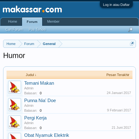
Log in atau Daftar
Home
Member
Forum
Cari Forum
Pos Terkini
Home
Forum
General
Humor
Judul ↓
Pesan Terakhir
Temani Makan
Admin
24 Januari 2017
Balasan:
0
Punna Nia' Doe
Admin
9 Februari 2017
Balasan:
0
Pergi Kerja
Admin
21 Juni 2017
Balasan:
0
Obat Nyamuk Elektrik