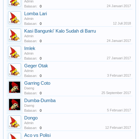
Admin
24 Januari 2017
Balasan:
0
Lomba Lari
Admin
12 Juli 2018
Balasan:
0
Kasi Bangunki' Kalo Sudah di Barru
Admin
24 Januari 2017
Balasan:
0
Imlek
Admin
27 Januari 2017
Balasan:
0
Geger Otak
Admin
3 Februari 2017
Balasan:
0
Garring Coto
Daeng
25 September 2017
Balasan:
0
Dumba-Dumba
Daeng
5 Februari 2017
Balasan:
0
Dongo
Admin
12 Februari 2017
Balasan:
0
Aco vs Polisi